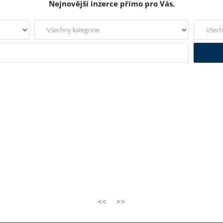
Nejnovější inzerce přímo pro Vás.
<<
>>